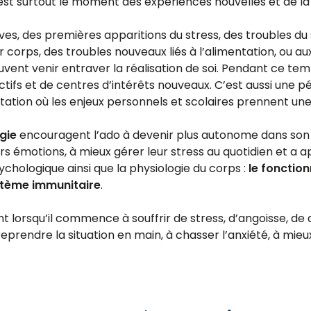
st surtout le moment des expériences nouvelles et de la 
ives, des premières apparitions du stress, des troubles d
r corps, des troubles nouveaux liés à l’alimentation, ou au
uvent venir entraver la réalisation de soi. Pendant ce t
ctifs et de centres d’intérêts nouveaux. C’est aussi une 
ntation où les enjeux personnels et scolaires prennent un
gie
encouragent l’ado à devenir plus autonome dans son qu
 émotions, à mieux gérer leur stress au quotidien et a apa
chologique ainsi que la physiologie du corps :
le fonction
ystème immunitaire
.
nt lorsqu’il commence à souffrir de stress, d’angoisse, 
reprendre la situation en main, à chasser l’anxiété, à mieu