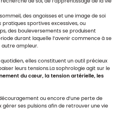
recherche de soi, de l’apprentissage de la vie
u sommeil, des angoisses et une image de soi
x pratiques sportives excessives, ou
emps, des bouleversements se produisent
période durant laquelle l’avenir commence à se
e autre ampleur.
otidien, elles constituent un outil précieux
iser leurs tensions.La sophrologie agit sur le
nement du cœur, la tension artérielle, les
de découragement ou encore d’une perte de
x gérer ses pulsions afin de retrouver une vie