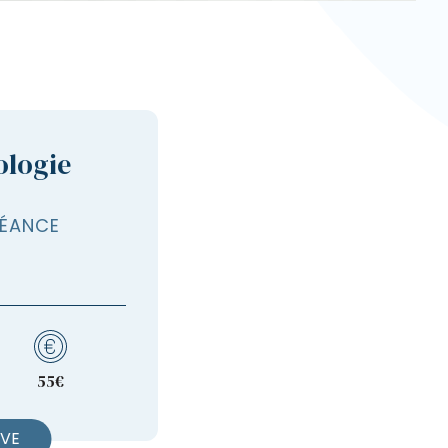
ologie
SÉANCE
55€
RVE