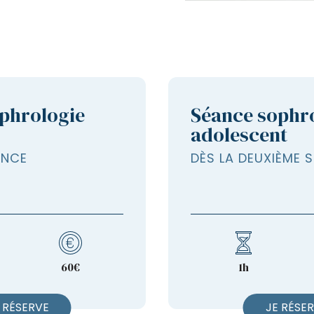
phrologie
Séance sophr
adolescent
ANCE
DÈS LA DEUXIÈME 
60€
1h
 RÉSERVE
JE RÉSE