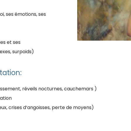
soi, ses émotions, ses
es et ses
xes, surpoids)
tation:
issement, réveils nocturnes, cauchemars )
ation
eux, crises d’angoisses, perte de moyens)