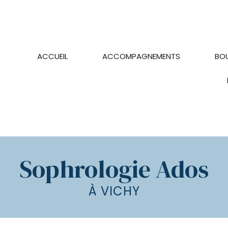
ACCUEIL
ACCOMPAGNEMENTS
BO
Sophrologie
Yoga
Massage
femmes
enceintes
Sophrologie Ados
weekend
bien-
être
À VICHY
maternité
&
retraite
prénatale