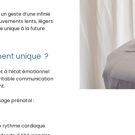
n geste d’une infinie
uvements lents, légers
e unique à la future
ent unique ?
t à l’état émotionnel
ritable communication
t.
sage prénatal :
e rythme cardiaque