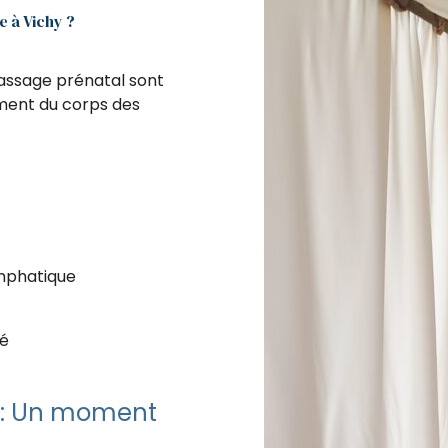
 à Vichy ?
massage prénatal sont
ement du corps des
ymphatique
bé
l : Un moment