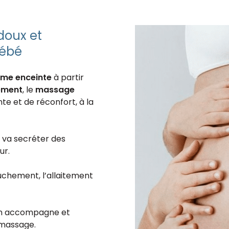
doux et
bébé
me enceinte
à partir
ement
, le
massage
e et de réconfort, à la
 va secréter des
ur.
uchement, l’allaitement
éan accompagne et
 massage.