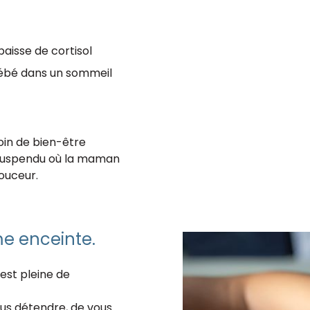
baisse de cortisol
ébé dans un sommeil
oin de bien-être
nt suspendu où la maman
ouceur.
e enceinte.
 est pleine de
us détendre, de vous