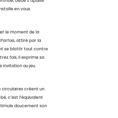
rofonde, bébé s’apaise
nstalle en vous.
t le moment de la
arfois, attiré par la
nt se blottir tout contre
es fois, il exprime sa
nvitation au jeu.
 circulaires créent un
é, c’est l’équivalent
 stimule doucement son