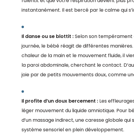
ralentit et que votre respiration devient plus p
instantanément. Il est bercé par le calme qui s’i
Il danse ou se blottit :
Selon son tempérament e
journée, le bébé réagit de différentes manières. P
chaleur de la main et le mouvement fluide, il vie
la paroi abdominale, cherchant le contact. D’autr
joie par de petits mouvements doux, comme une i
Il profite d’un doux bercement :
Les effleurages
léger mouvement du liquide amniotique. Pour béb
d’un massage indirect, une caresse globale qui
système sensoriel en plein développement.