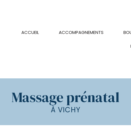
ACCUEIL
ACCOMPAGNEMENTS
BO
Sophrologie
Yoga
Massage
femmes
enceintes
Massage prénatal
weekend
bien-
être
À VICHY
maternité
&
retraite
prénatale