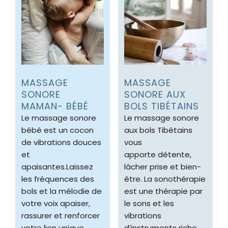
MASSAGE
MASSAGE
SONORE
SONORE AUX
MAMAN- BÉBÉ
BOLS TIBÉTAINS
Le massage sonore
Le massage sonore
bébé est un cocon
aux bols Tibétains
de vibrations douces
vous
et
apporte
détente,
apaisantes.Laissez
lâcher prise et bien-
les fréquences des
être. La sonothérapie
bols et la mélodie de
est une thérapie par
votre voix apaiser,
le sons et les
rassurer et renforcer
vibrations
votre lien unique
d’instruments riche