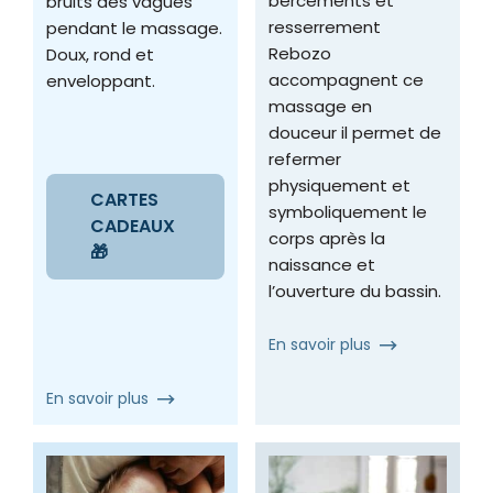
bercements et
bruits des vagues
resserrement
pendant le massage.
Rebozo
Doux, rond et
accompagnent ce
enveloppant.
massage en
douceur il permet de
refermer
physiquement et
CARTES
symboliquement le
CADEAUX
corps après la
🎁
naissance et
l’ouverture du bassin.
En savoir plus
En savoir plus